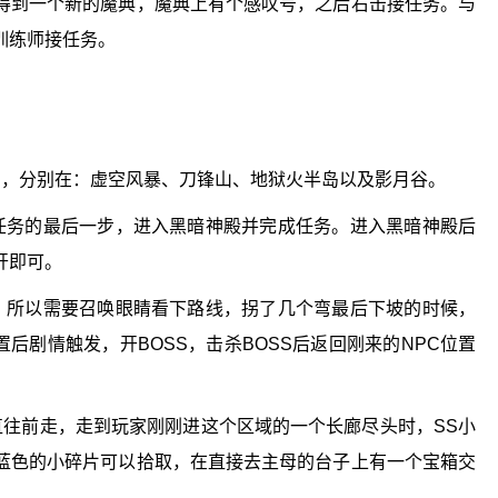
得到一个新的魔典，魔典上有个感叹号，之后右击接任务。与
训练师接任务。
片，分别在：虚空风暴、刀锋山、地狱火半岛以及影月谷。
任务的最后一步，进入黑暗神殿并完成任务。进入黑暗神殿后
开即可。
，所以需要召唤眼睛看下路线，拐了几个弯最后下坡的时候，
后剧情触发，开BOSS，击杀BOSS后返回刚来的NPC位置
直往前走，走到玩家刚刚进这个区域的一个长廊尽头时，SS小
蓝色的小碎片可以拾取，在直接去主母的台子上有一个宝箱交