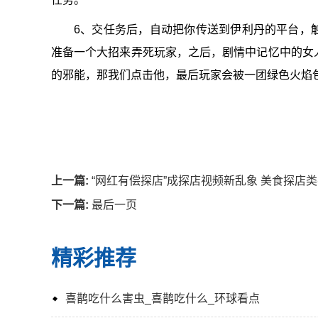
6、交任务后，自动把你传送到伊利丹的
平
台，
准备一个大招来弄死玩家，之后，剧情中记忆中的女
的邪能，那我们点击他，最后玩家会被一团绿色火焰
关键词：
魔兽世界
术士史
上一篇:
“网红有偿探店”成探店视频新乱象 美食探店
下一篇:
最后一页
精彩推荐
喜鹊吃什么害虫_喜鹊吃什么_环球看点