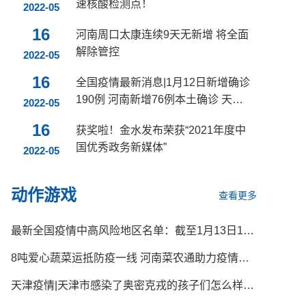
速核酸检测点！
2022-05
16
河南周口太康连续9天无新增 将全面
解除管控
2022-05
16
全国疫情最新消息|1月12日新增确诊
190例 河南新增76例本土确诊 天津
2022-05
新增41例本土确诊
16
获奖啦！金水发布荣获“2021年度中
国优秀政务新媒体”
2022-05
动作游戏
查看更多
最新全国疫情中高风险地区名单：截至1月13日16时，共86个
8吨爱心蔬菜运抵防疫一线 河南菜农通助力疫情防控
天津疫情|天津市感染了奥密克戎的孩子们怎么样了？