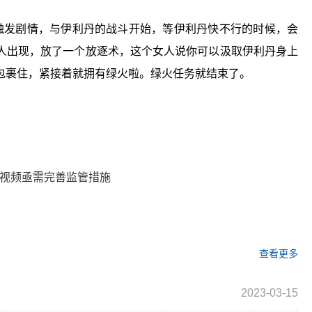
触发剧情，与伊利丹的战斗开始，等伊利丹快不行的时候，会
人出现，放了一个放逐术，这个女人说你可以汲取伊利丹身上
包裹住，紧接着就拥有绿火啦。绿火任务就结束了。
诗任务线
绿火任务
游戏攻略
类视频亟需完善监管措施
查看更多
2023-03-15