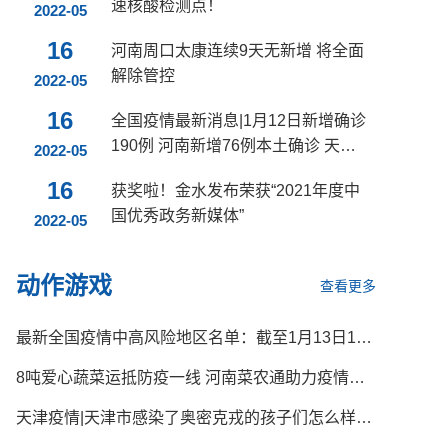
速核酸检测点！
2022-05
16
河南周口太康连续9天无新增 将全面
解除管控
2022-05
16
全国疫情最新消息|1月12日新增确诊
190例 河南新增76例本土确诊 天津
2022-05
新增41例本土确诊
16
获奖啦！金水发布荣获“2021年度中
国优秀政务新媒体”
2022-05
动作游戏
查看更多
最新全国疫情中高风险地区名单：截至1月13日16时，共86个
8吨爱心蔬菜运抵防疫一线 河南菜农通助力疫情防控
天津疫情|天津市感染了奥密克戎的孩子们怎么样了？