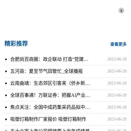
x
精彩推荐
查看更多
合肥尚百商圈：政企联动 打造“党建共建”新品牌 全球播报
2023-06-28
五河县：夏至节气田管忙_全球播报
2023-06-28
云南曲靖：生态郊区引客来（侨乡新貌） 每日讯息
2023-06-28
全球百事通！万联证券：把握AI产业变革和数字中国建设双主线机遇
2023-06-28
焦点关注：全国中成药集采药品拟中选结果公布 平均降价49.36%
2023-06-28
吸塑灯箱制作厂家报价 吸塑灯箱制作
2023-06-28