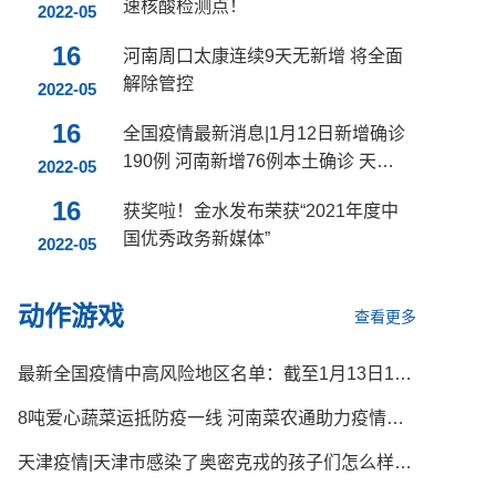
速核酸检测点！
2022-05
16
河南周口太康连续9天无新增 将全面
解除管控
2022-05
16
全国疫情最新消息|1月12日新增确诊
190例 河南新增76例本土确诊 天津
2022-05
新增41例本土确诊
16
获奖啦！金水发布荣获“2021年度中
国优秀政务新媒体”
2022-05
动作游戏
查看更多
最新全国疫情中高风险地区名单：截至1月13日16时，共86个
8吨爱心蔬菜运抵防疫一线 河南菜农通助力疫情防控
天津疫情|天津市感染了奥密克戎的孩子们怎么样了？