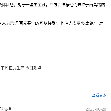
费体验感。对于一些老主顾，店方会推荐他们去位于南昌路的
表示“几百元买个LV可以接受”，也有人表示“吃太饱”。对
关键词：
下旬正式生产 今日观点
查看更多
环球快播
2023-06-28