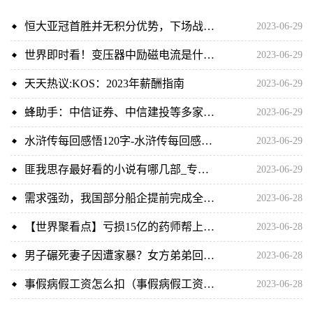
恒大亚冠首胜并无积分优势，下场战水原才是生死战，形势依然不妙 当前观察
2023-06-29
世界即时看！变压器中励磁电流是什么_什么是变压器的励磁电流
2023-06-29
天天热议:KOS：2023年薪酬指南
2023-06-29
蜂助手：中信证券、中信建投等多家机构于6月27日调研我司|每日速读
2023-06-29
水浒传每回感悟120字-水浒传每回感悟50字-世界快看
2023-06-29
匪我思存最好看的小说有哪几部_专访湖北作家匪我思存,写书16年,384万微博粉丝,却如履薄冰
2023-06-29
需求强劲，我国部分船企提前完成全年接单目标 全球时讯
2023-06-28
【世界聚看点】亏损15亿的药师帮上市，复星医药、百度共享资本盛宴
2023-06-28
男子碾死妻子因遭家暴？女方弟弟回应：是姐姐长期被家暴 当前速读
2023-06-28
事假病假工资怎么扣（事假病假工资扣除标准）
2023-06-28