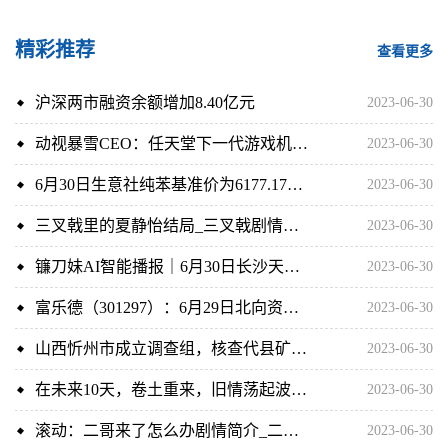
精彩推荐
查看更多
沪深两市融资余额增加8.40亿元
2023-06-30
动视暴雪CEO：任天堂下一代游戏机的性能接近PS4/Xbox One 全球快看点
2023-06-30
6月30日生意社纯苯基准价为6177.17元/吨 世界短讯
2023-06-30
三叉戟里的夏静怡结局_三叉戟剧情介绍
2023-06-30
镰刀妹AI智能播报｜6月30日长沙天气和明日预报
2023-06-30
富乐德（301297）：6月29日北向资金减持3.33万股-焦点要闻
2023-06-30
山西忻州市成立调查组，核查代县矿企安全事故瞒报问题
2023-06-30
在未来10天，卷土重来，旧情荡起波澜，还能牵手而伴的四大星座 环球快消息
2023-06-30
滚动：二哥来了怎么办剧情简介_二哥来了怎么办
2023-06-30