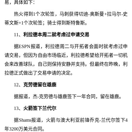
易，具体如下：
热火得到1个次轮签，马刺获得切迪-奥斯曼+拉马尔-史
蒂文斯+1个次轮签；骑士得到斯特鲁斯。
11、
利拉德本周二就考虑过申请交易
据ESPN报道，利拉德周二与开拓者会面时就考虑过申
请交易，但因为自由市场临近，利拉德希望给开拓者一切机
会来改善球队，自己则保持安静并支持。但最终在昨晚，利
拉德正式做出了交易申请的决定。
12、
克劳德留在雄鹿
据报道，杰-克劳德与雄鹿签下一年合同，留在雄鹿。
13、
火箭签下兰代尔
据Shams报道，火箭与澳大利亚前锋乔克-兰代尔签下4
年3200万美元合同。