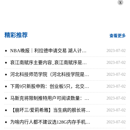
x
精彩推荐
查看更多
NBA晚报｜利拉德申请交易 湖人计划签内线 小萨2.17亿续约_世界速讯
2023-07-02
哀江南赋序主要内容_哀江南赋序是什么文体简介介绍 世界观察
2023-07-02
河北科技师范学院（河北科技学院是公办还是民办）
2023-07-02
下周9只新股申购：创业板5只，北交所、科创板各2只，含信音电子、昊帆生物、豪声电子等
2023-07-02
马斯克将限制推特用户可阅读数量：数据窃取太严重
2023-07-02
【崩坏三/爱莉希雅】当生病的舰长将爱莉顺势推倒…
2023-07-02
为啥内行人都不建议选128G内存手机，三个原因很扎心，水太深了
2023-07-02