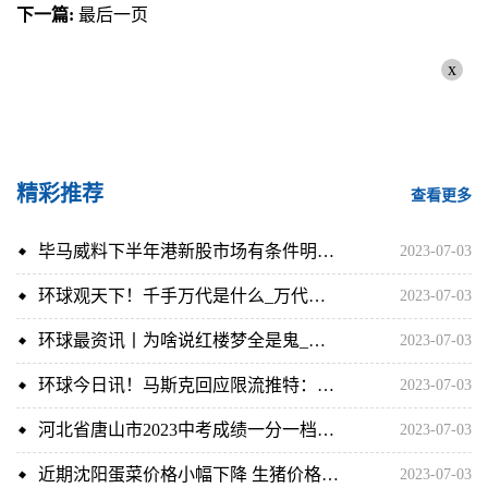
下一篇:
最后一页
x
精彩推荐
查看更多
毕马威料下半年港新股市场有条件明显复苏 全球观速讯
2023-07-03
环球观天下！千手万代是什么_万代是什么
2023-07-03
环球最资讯丨为啥说红楼梦全是鬼_王熙凤怎么死的
2023-07-03
环球今日讯！马斯克回应限流推特：多关心家人
2023-07-03
河北省唐山市2023中考成绩一分一档表（含原市区、迁安市、玉田县）|环球看点
2023-07-03
近期沈阳蛋菜价格小幅下降 生猪价格偏弱运行
2023-07-03