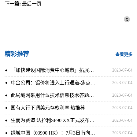
下一篇:
最后一页
x
精彩推荐
查看更多
「加快建设国际消费中心城市」拓展消费场景篇之二：大品牌落子郑州 引“燃”时尚消费新活力
2023-07-04
中金公司：锡价将进入上行通道-焦点热讯
2023-07-04
此局域网采用什么技术信息技术答题（此局域网采用什么技术）
2023-07-04
国有大行下调美元存款利率|热推荐
2023-07-04
生而为赛道 法拉利SF90 XX正式发布_报资讯
2023-07-04
绿城中国（03900.HK）：7月3日南向资金增持150.1万股
2023-07-04