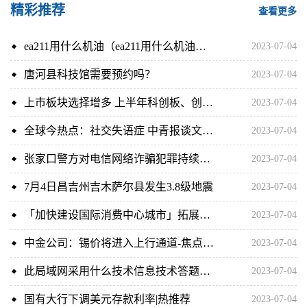
精彩推荐
查看更多
ea211用什么机油（ea211用什么机油合适）|新要闻
2023-07-04
唐河县科技馆需要预约吗？
2023-07-04
上市板块选择增多 上半年科创板、创业板IPO受理数量同比减少 热议
2023-07-04
全球今热点：社交失语症 中青报谈文字失语症 基本情况讲解
2023-07-04
张家口警方对电信网络诈骗犯罪持续保持高压态势 今年以来共破获电信诈骗案件300余起 抓获疑犯600余名 每日热文
2023-07-04
7月4日昌吉州吉木萨尔县发生3.8级地震
2023-07-04
「加快建设国际消费中心城市」拓展消费场景篇之二：大品牌落子郑州 引“燃”时尚消费新活力
2023-07-04
中金公司：锡价将进入上行通道-焦点热讯
2023-07-04
此局域网采用什么技术信息技术答题（此局域网采用什么技术）
2023-07-04
国有大行下调美元存款利率|热推荐
2023-07-04