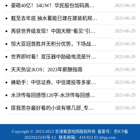
豪砸40亿！34GW！华民股份加码高效N型单晶硅棒及硅片项目|每日消息
2023-06-29
截至去年底 抽水蓄能已建在建装机规模1.6亿千瓦_世界热闻
2023-06-29
再获世界级发现！中国天眼“看见”引力波踪影 天天快播报
2023-06-29
恒大亚冠首胜并无积分优势，下场战水原才是生死战，形势依然不妙 当前观察
2023-06-29
世界即时看！变压器中励磁电流是什么_什么是变压器的励磁电流
2023-06-29
天天热议:KOS：2023年薪酬指南
2023-06-29
蜂助手：中信证券、中信建投等多家机构于6月27日调研我司|每日速读
2023-06-29
水浒传每回感悟120字-水浒传每回感悟50字-世界快看
2023-06-29
匪我思存最好看的小说有哪几部_专访湖北作家匪我思存,写书16年,384万微博粉丝,却如履薄冰
2023-06-29
Copyright © 2015-2023 京津冀游戏网版权所有 备案号：
京ICP备
2022022245号-12
联系邮箱：434 922 62 @qq.com