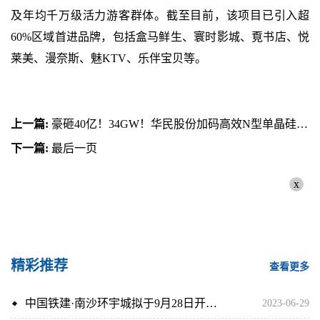
及年均千万级活力游客群体。截至目前，该项目已引入超
60%区域首进品牌，包括盒马鲜生、寰时影城、覔书店、悦
莱美、漫奈斯、魅KTV、乐伴宝贝等。
上一篇:
豪砸40亿！34GW！华民股份加码高效N型单晶硅棒及硅片项目|每日消息
下一篇:
最后一页
x
精彩推荐
查看更多
中国铁建·南沙环宇城拟于9月28日开业 为广州首座环宇城
2023-06-29