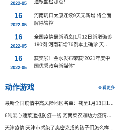
速核酸检测点！
2022-05
16
河南周口太康连续9天无新增 将全面
解除管控
2022-05
16
全国疫情最新消息|1月12日新增确诊
190例 河南新增76例本土确诊 天津
2022-05
新增41例本土确诊
16
获奖啦！金水发布荣获“2021年度中
国优秀政务新媒体”
2022-05
动作游戏
查看更多
最新全国疫情中高风险地区名单：截至1月13日16时，共86个
8吨爱心蔬菜运抵防疫一线 河南菜农通助力疫情防控
天津疫情|天津市感染了奥密克戎的孩子们怎么样了？