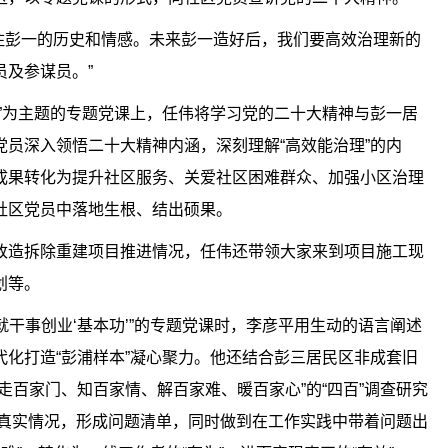
留住彭一的历史和情感。未来彭一造好后，我们要高效治理新的
及参谋员。”
”为主题的专题党课上，任伟将学习党的二十大精神与彭一居
员深入领悟二十大精神内涵，深刻理解“高效能治理”的内
成果转化为提升社区服务、关爱社区困难群众、加强小区治理
社区党员中落地生根、结出硕果。
改造拆除重建项目推进情况，任伟还带领大家来到项目施工现
划等。
练就干事创业‘基本功’”的专题党课时，李彦平用生动的语言阐述
化打造“彭浦样本”凝心聚力。他还结合彭三居民区非成套旧
走百家门、知百家情、解百家难、暖百家心”的“四百”调查研究
掌握真实情况，形成问题清单，同时做到在工作实践中带着问题出